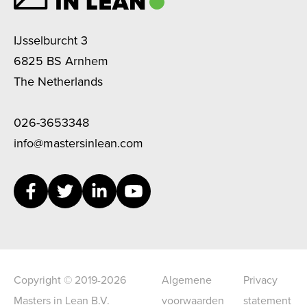
IJsselburcht 3
6825 BS Arnhem
The Netherlands
026-3653348
info@mastersinlean.com
Copyright © 2019-2026
Algemene
Privacy
Masters in Lean B.V.
voorwaarden
statement