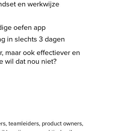
indset en werkwijze
dige oefen app
ng in slechts 3 dagen
r, maar ook effectiever en
e wil dat nou niet?
ers, teamleiders, product owners,