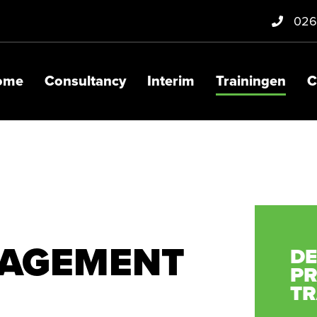
026
ome
Consultancy
Interim
Trainingen
C
AGEMENT
DE
P
TR