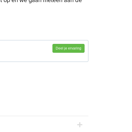
act op en we gaan meteen aan de
Deel je ervaring