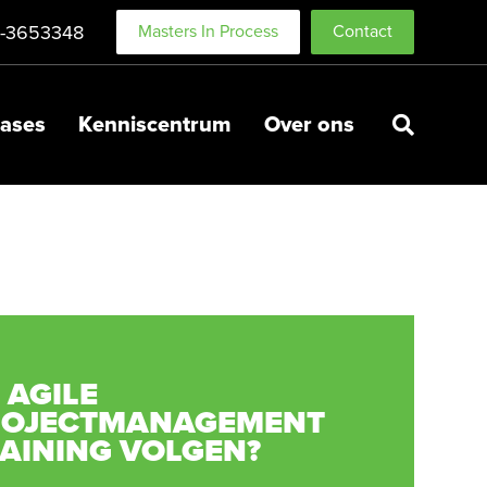
-3653348
Masters In Process
Contact
ases
Kenniscentrum
Over ons
 AGILE
ROJECTMANAGEMENT
AINING VOLGEN?