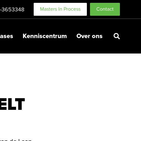
-3653348
Masters In Process
Contact
ases
Kenniscentrum
Over ons
ELT