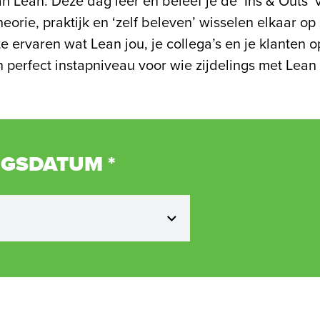
an Lean. Deze dag leer en beleef je de ‘Ins & Outs’
heorie, praktijk en ‘zelf beleven’ wisselen elkaar op 
te ervaren wat Lean jou, je collega’s en je klanten o
n perfect instapniveau voor wie zijdelings met Lean
NGSDATUM
*