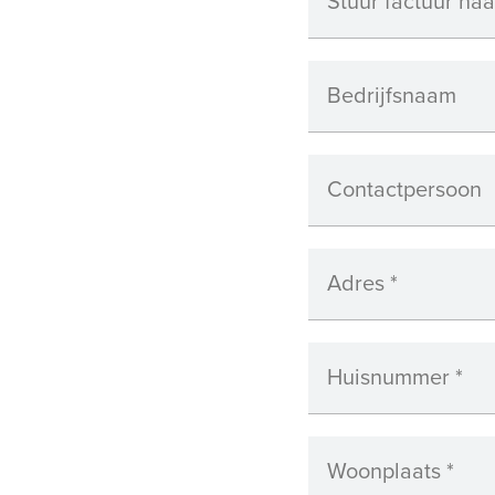
Stuur factuur naa
Bedrijfsnaam
Contactpersoon
Adres
*
Huisnummer
*
Woonplaats
*