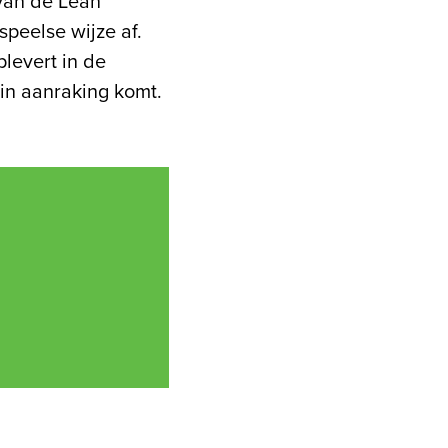
 van de Lean
speelse wijze af.
plevert in de
 in aanraking komt.