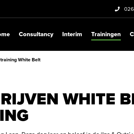
026
ome
Consultancy
Interim
Trainingen
C
 training White Belt
RIJVEN WHITE B
ING