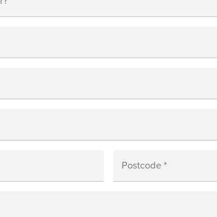
r?
Postcode
*