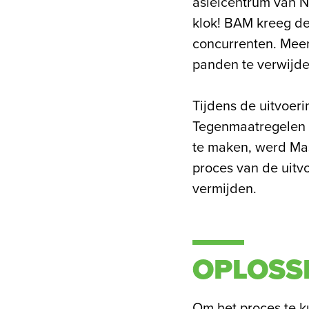
asielcentrum van N
klok! BAM kreeg de 
concurrenten. Mee
panden te verwijd
Tijdens de uitvoer
Tegenmaatregelen w
te maken, werd Mas
proces van de uitv
vermijden.
OPLOSS
Om het proces te k