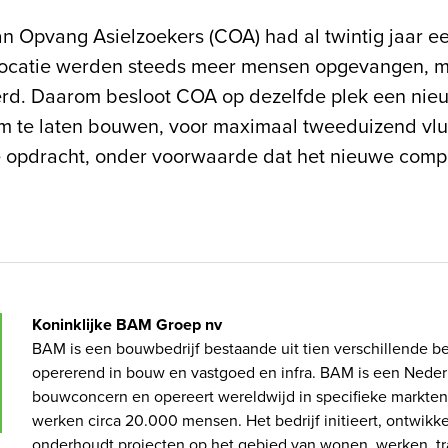
 Opvang Asielzoekers (COA) had al twintig jaar een
 locatie werden steeds meer mensen opgevangen, 
d. Daarom besloot COA op dezelfde plek een nie
m te laten bouwen, voor maximaal tweeduizend vl
 opdracht, onder voorwaarde dat het nieuwe compl
Koninklijke BAM Groep nv
BAM is een bouwbedrijf bestaande uit tien verschillende be
opererend in bouw en vastgoed en infra. BAM is een Neder
bouwconcern en opereert wereldwijd in specifieke markten
werken circa 20.000 mensen. Het bedrijf initieert, ontwikk
onderhoudt projecten op het gebied van wonen, werken, tr