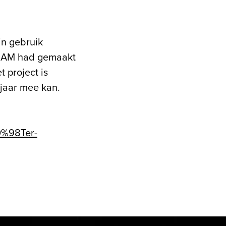
in gebruik
 BAM had gemaakt
 project is
jaar mee kan.
0%98Ter-