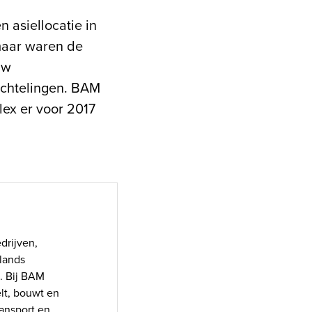
 asiellocatie in
maar waren de
uw
uchtelingen. BAM
ex er voor 2017
drijven,
lands
. Bij BAM
elt, bouwt en
ansport en