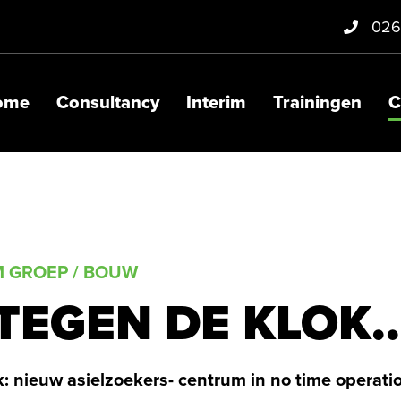
026
ome
Consultancy
Interim
Trainingen
C
M GROEP / BOUW
TEGEN DE KLOK..
: nieuw asielzoekers- centrum in no time operati