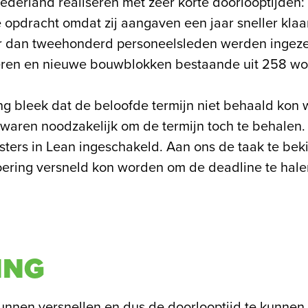
ederland realiseren met zeer korte doorlooptijden:
opdracht omdat zij aangaven een jaar sneller klaar
r dan tweehonderd personeelsleden werden ingez
eren en nieuwe bouwblokken bestaande uit 258 won
ing bleek dat de beloofde termijn niet behaald kon
aren noodzakelijk om de termijn toch te behalen
ters in Lean ingeschakeld. Aan ons de taak te beki
oering versneld kon worden om de deadline te hale
ING
unnen versnellen en dus de doorlooptijd te kunnen