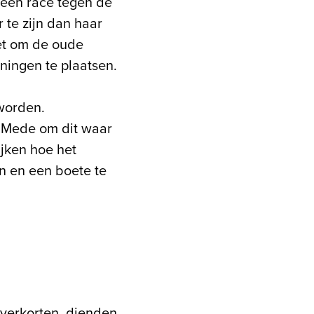
 een race tegen de
 te zijn dan haar
et om de oude
ingen te plaatsen.
 worden.
. Mede om dit waar
jken hoe het
n en een boete te
 verkorten, dienden