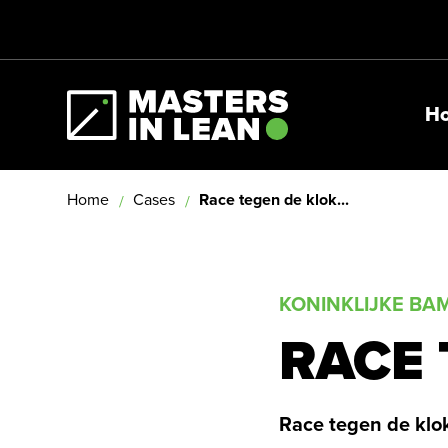
H
Masters In Lean
Home
Cases
Race tegen de klok...
KONINKLIJKE BA
RACE 
Race tegen de klok