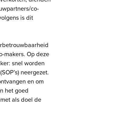
ouwpartners/co-
olgens is dit
verbetrouwbaarheid
co-makers. Op deze
ker: snel worden
(SOP’s) neergezet.
e ontvangen en om
in het goed
met als doel de