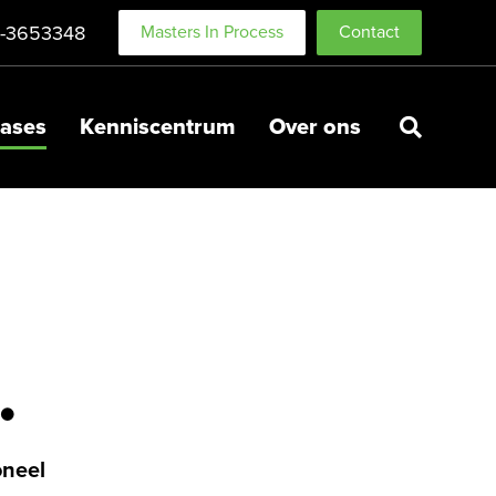
-3653348
Masters In Process
Contact
ases
Kenniscentrum
Over ons
.
oneel