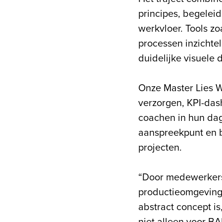
principes, begeleid
werkvloer. Tools z
processen inzichte
duidelijke visuele 
Onze Master Lies We
verzorgen, KPI-das
coachen in hun dag
aanspreekpunt en b
projecten.
“Door medewerkers a
productieomgeving v
abstract concept is