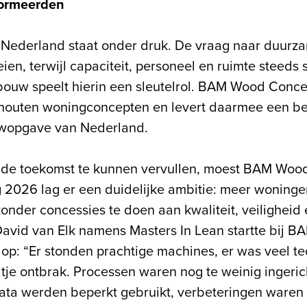
formeerden
Nederland staat onder druk. De vraag naar duurz
eien, terwijl capaciteit, personeel en ruimte steeds
bouw speelt hierin een sleutelrol. BAM Wood Conce
houten woningconcepten en levert daarmee een bel
wopgave van Nederland.
n de toekomst te kunnen vervullen, moest BAM Woo
g 2026 lag er een duidelijke ambitie: meer woning
nder concessies te doen aan kwaliteit, veiligheid 
avid van Elk namens Masters In Lean startte bij 
s op: “Er stonden prachtige machines, er was veel t
tje ontbrak. Processen waren nog te weinig ingeric
ata werden beperkt gebruikt, verbeteringen waren n