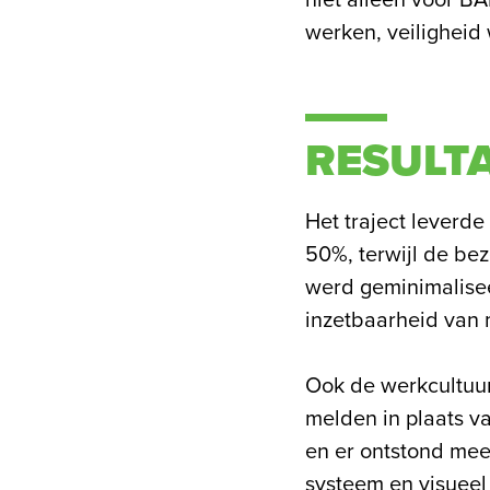
niet alleen voor BA
werken, veiligheid
RESULT
Het traject leverd
50%, terwijl de beze
werd geminimalisee
inzetbaarheid van
Ook de werkcultuur
melden in plaats v
en er ontstond mee
systeem en visueel