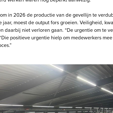
erd werken waren nog beperkt aanwezig.
om in 2026 de productie van de gevellijn te verdu
jaar, moest de output fors groeien. Veiligheid, kwal
n daarbij niet verloren gaan. “De urgentie om te v
 “Die positieve urgentie hielp om medewerkers mee 
oces.”