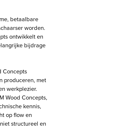
ame, betaalbare
 schaarser worden.
pts ontwikkelt en
angrijke bijdrage
d Concepts
en produceren, met
en werkplezier.
BAM Wood Concepts,
echnische kennis,
ht op flow en
iet structureel en