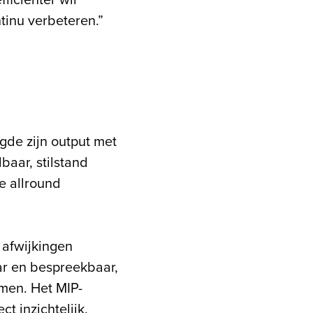
ficiënter wil
tinu verbeteren.”
gde zijn output met
lbaar, stilstand
e allround
 afwijkingen
ar en bespreekbaar,
men. Het MIP-
 inzichtelijk.