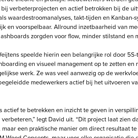
 bij verbeterprojecten en actief betrokken bij de ui
oals waardestroomanalyses, takt-tijden en Kanban
lijk en voorspelbaar. Allround inzetbaarheid van m
dashboards zorgden voor flow, minder stilstand en 
ijtens speelde hierin een belangrijke rol door 5S-t
hboarding en visueel management op te zetten en
elijkse werk. Ze was veel aanwezig op de werkvloe
egeleidde medewerkers actief bij het uitvoeren va
ctief te betrekken en inzicht te geven in verspilli
erbeteren,” legt David uit. “Dit project laat zien 
, maar een praktische manier om direct resultaat te