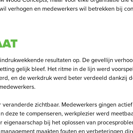
M Wood Concepts, maar voor elke organisatie die ef
 wil verhogen en medewerkers wil betrekken bij con
AAT
e indrukwekkende resultaten op. De gevellijn verhoo
tting gelijk bleef. Het ritme in de lijn werd voorspe
rd, en de werkdruk werd beter verdeeld dankzij d
 medewerkers.
 veranderde zichtbaar. Medewerkers gingen actief
an deze te compenseren, werkplezier werd meetba
r eigenaarschap bij het oplossen van procesproble
 management maakten fouten en verbeteringen direct