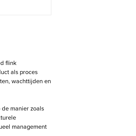
d flink
uct als proces
ten, wachttijden en
 de manier zoals
cturele
isueel management