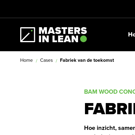
H
Masters In Lean
Home
Cases
Fabriek van de toekomst
BAM WOOD CONC
FABRI
Hoe inzicht, samen