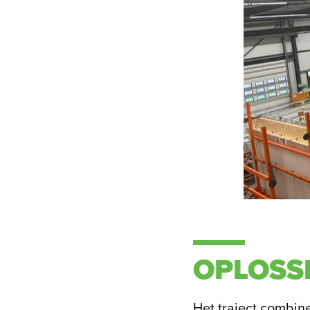
OPLOSS
Het traject combin