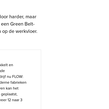
door harder, maar
 een Green Belt-
 op de werkvloer.
kkelt en
gde
drijf nu FLOW:
derne fabrieken
wen kan het
geplaatst,
eer 12 naar 3