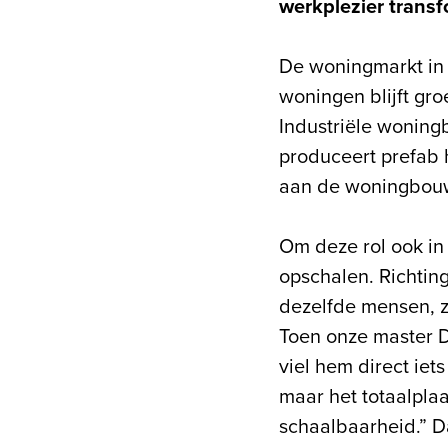
werkplezier trans
De woningmarkt in 
woningen blijft gro
Industriële woning
produceert prefab 
aan de woningbou
Om deze rol ook i
opschalen. Richtin
dezelfde mensen, zo
Toen onze master D
viel hem direct iet
maar het totaalplaa
schaalbaarheid.” D