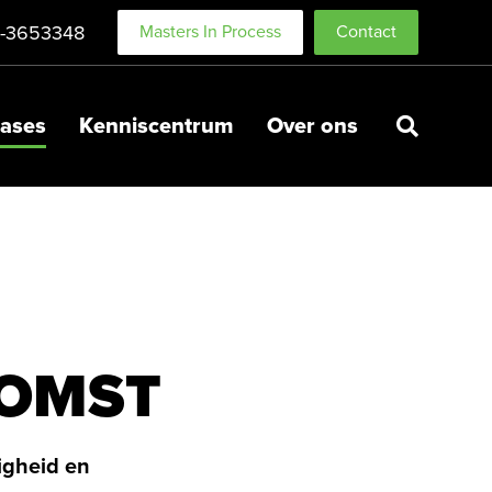
-3653348
Masters In Process
Contact
ases
Kenniscentrum
Over ons
KOMST
igheid en