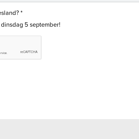
esland?
*
p dinsdag 5 september!