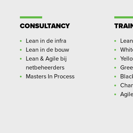
CONSULTANCY
TRAI
Lean in de infra
Lean
Lean in de bouw
Whit
Lean & Agile bij
Yell
netbeheerders
Gree
Masters In Process
Blac
Cha
Agil