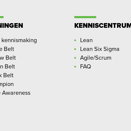
NINGEN
KENNISCENTRU
 kennismaking
Lean
e Belt
Lean Six Sigma
ow Belt
Agile/Scrum
n Belt
FAQ
k Belt
mpion
e Awareness