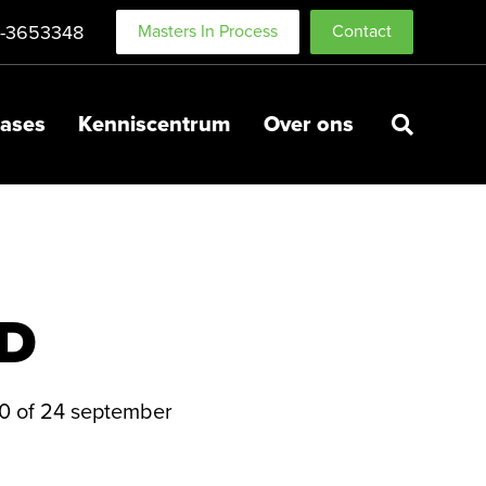
-3653348
Masters In Process
Contact
ases
Kenniscentrum
Over ons
D
10 of 24 september